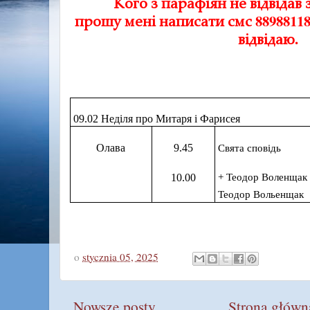
Кого з парафіян не відвідав
прошу мені написати смс 8898811
відвідаю.
0
9.
02
Неділя про Митаря і Фарисея
Олава
9.45
Свята сповідь
+
Теодор Воленщак 9 
10.00
Теодор Вольенщак
o
stycznia 05, 2025
Nowsze posty
Strona główn