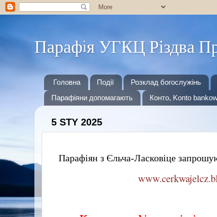
Парафiя УГКЦ Різдва Пр
Головна
Події
Розклад богослужінь
Парафіяни допомагають
Конто, Konto banko
5 STY 2025
Парафіян з Єльча-Ласковіце запрошую
www.cerkwajelcz.b